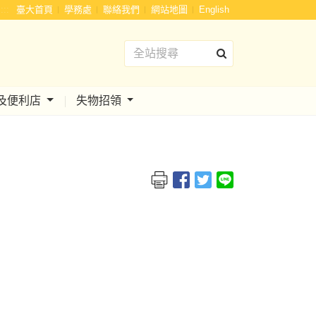
:::
臺大首頁
學務處
聯絡我們
網站地圖
English
及便利店
失物招領