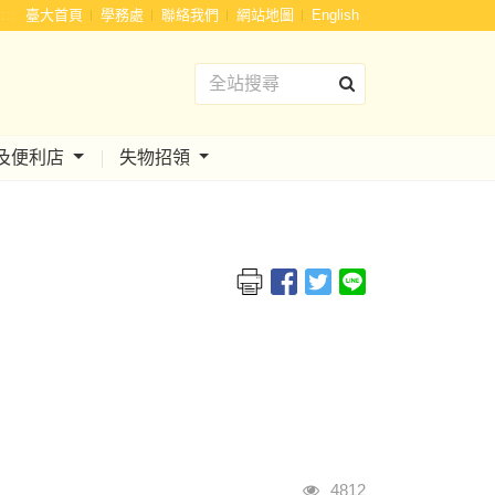
:::
臺大首頁
學務處
聯絡我們
網站地圖
English
及便利店
失物招領
瀏覽人次
4812