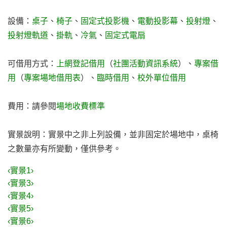
設備：
桌子
、
椅子
、
固定式投影機
、
電動投影幕
、
投射燈
、
投射燈軌道
、
掛軌
、
冷氣
、
固定式電扇
可借用方式：
上網登記借用
（
社團活動資訊系統
）、
專案借
用
（
專案場地借用表
）、
臨時借用
、
校外單位借用
費用：請參閱
場地收費標準
實景說明：實景中之非上列設備，並非固定於場地中，桌椅
之數量亦有所變動，僅供參考。
‹實景1›
‹實景3›
‹實景4›
‹實景5›
‹實景6›