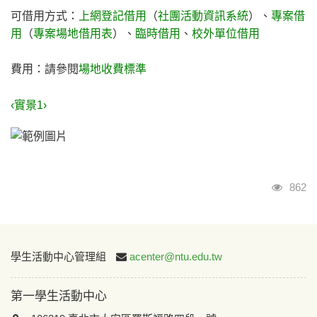
可借用方式：
上網登記借用
（
社團活動資訊系統
）、
專案借
用
（
專案場地借用表
）、
臨時借用
、
校外單位借用
費用：請參閱
場地收費標準
‹實景1›
瀏覽
862
:::
學生活動中心管理組
acenter@ntu.edu.tw
第一學生活動中心