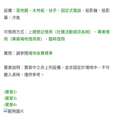
設備：
落地鏡
、
木地板
、
扶手
、
固定式電扇
、投影機、投影
幕、冷氣
可借用方式：
上網登記借用
（
社團活動資訊系統
）、
專案借
用
（
專案場地借用表
）、
臨時借用
費用：請參閱
場地收費標準
實景說明：實景中之非上列設備，並非固定於場地中，不可
搬入桌椅，僅供參考。
‹實景2›
‹實景3›
‹實景4›