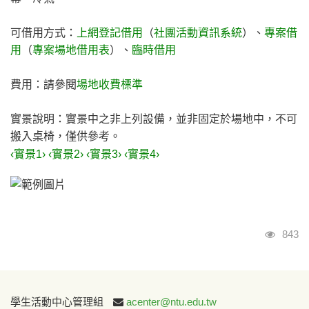
可借用方式：
上網登記借用
（
社團活動資訊系統
）、
專案借
用
（
專案場地借用表
）、
臨時借用
費用：請參閱
場地收費標準
實景說明：實景中之非上列設備，並非固定於場地中，不可
搬入桌椅，僅供參考。
‹實景1›
‹實景2›
‹實景3›
‹實景4›
瀏覽
843
:::
學生活動中心管理組
acenter@ntu.edu.tw