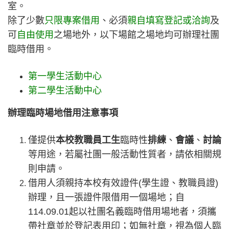
室。
除了少數
只限專案借用
、必須
親自填寫登記或洽詢
及
可
自由使用
之場地外，以下場館之場地均可辦理社團
臨時借用。
第一學生活動中心
第二學生活動中心
辦理臨時場地借用注意事項
僅提供
本校教職員工生
臨時性
排練
、
會議
、
討論
等用途，若屬社團一般活動性質者，請依相關規
則申請。
借用人須親持本校有效證件(學生證、教職員證)
辦理，且一張證件限借用一個場地；自
114.09.01起以社團名義臨時借用場地者，須攜
帶社章並於登記表用印；如無社章，視為個人臨