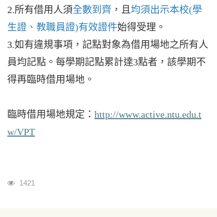
2.所有借用人須
全數到齊
，且
均須出示本校(學
生證、教職員證)有效證件
始得受理。
3.如有違規事項，記點對象為借用場地之所有人
員均記點。每學期記點累計達3點者，該學期不
得再臨時借用場地。
臨時借用場地規定：
http://www.active.ntu.edu.t
w/VPT
瀏覽人次
1421