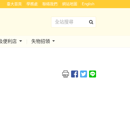
:::
臺大首頁
學務處
聯絡我們
網站地圖
English
及便利店
失物招領