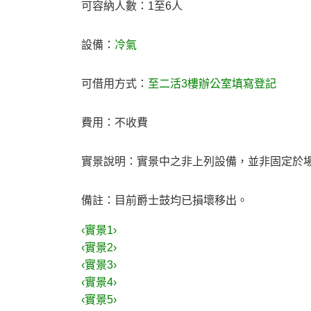
可容納人數：1至6人
設備：
冷氣
可借用方式：
至二活3樓辦公室填寫登記
費用：不收費
實景說明：實景中之非上列設備，並非固定於
備註：目前爵士鼓均已損壞移出。
‹實景1›
‹實景2›
‹實景3›
‹實景4›
‹實景5›