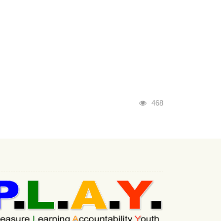
瀏覽人次
468
:::