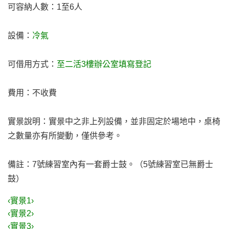
可容納人數：1至6人
設備：
冷氣
可借用方式：
至二活3樓辦公室填寫登記
費用：不收費
實景說明：實景中之非上列設備，並非固定於場地中，桌椅
之數量亦有所變動，僅供參考。
備註：7號練習室內有一套爵士鼓。（5號練習室已無爵士
鼓）
‹實景1›
‹實景2›
‹實景3›