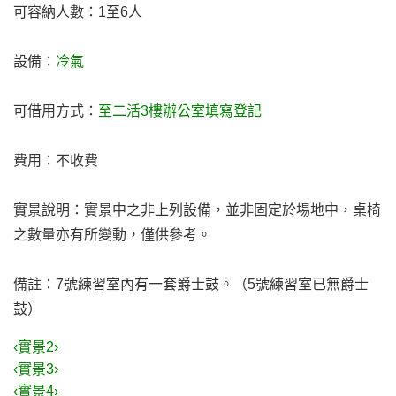
可容納人數：1至6人
設備：
冷氣
可借用方式：
至二活3樓辦公室填寫登記
費用：不收費
實景說明：實景中之非上列設備，並非固定於場地中，桌椅
之數量亦有所變動，僅供參考。
備註：7號練習室內有一套爵士鼓。（5號練習室已無爵士
鼓）
‹實景2›
‹實景3›
‹實景4›