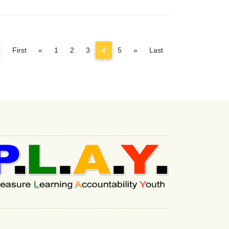
Previous
Next
First
«
1
2
3
4
5
»
Last
:::