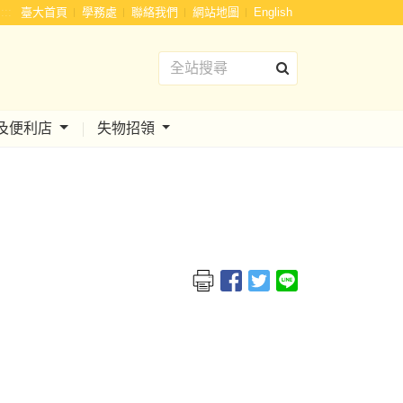
:::
臺大首頁
學務處
聯絡我們
網站地圖
English
及便利店
失物招領