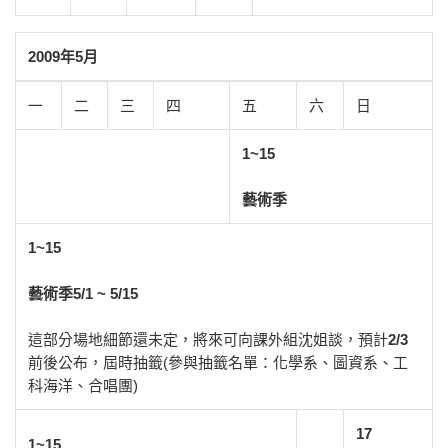
2009年5月
一
二
三
四
五
六
日
1~15
藝術季
1~15
藝術季5/1 ~ 5/15
這部分場地細節還未定，將來可向課外組沈姐談，預計
2/3
前後公布，屆時抽籤(參與抽籤名單：化學系、圖資系、工
科海洋、合唱團)
17
1~15