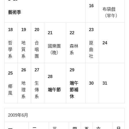
16
布袋戲
藝術季
（早午）
18
19
20
23
21
22
哲
地
合
崑
24
國樂團
森林
學
質
唱
曲
（晚）
系
系
系
團
社
26
27
29
25
28
地
生
端午
30
31
椰
理
傳
端午節
節補
風
系
系
休
2009年6月
一
二
三
四
五
六
日