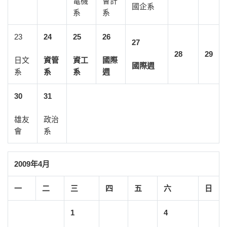
電機
會計
國企系
系
系
23
24
25
26
27
28
29
日文
資管
資工
國際
國際週
系
系
系
週
30
31
雄友
政治
會
系
2009年4月
一
二
三
四
五
六
日
1
4