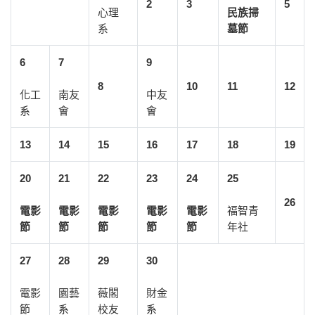
2
3
5
心理
民族掃
系
墓節
6
7
9
8
10
11
12
化工
南友
中友
系
會
會
13
14
15
16
17
18
19
20
21
22
23
24
25
26
電影
電影
電影
電影
電影
福智青
節
節
節
節
節
年社
27
28
29
30
電影
園藝
薇閣
財金
節
系
校友
系