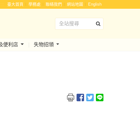
:::
臺大首頁
學務處
聯絡我們
網站地圖
English
及便利店
失物招領