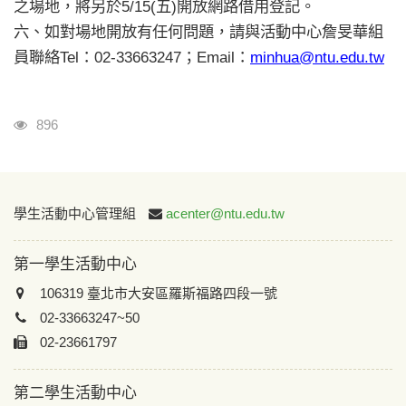
之場地，將另於5/15(五)開放網路借用登記。
六
、如對場地開放有任何問題，請與活動中心詹旻華組
員聯絡Tel：02-33663247；Email：
minhua@ntu.edu.tw
瀏覽人次
896
:::
學生活動中心管理組
acenter@ntu.edu.tw
第一學生活動中心
106319 臺北市大安區羅斯福路四段一號
02-33663247~50
02-23661797
第二學生活動中心