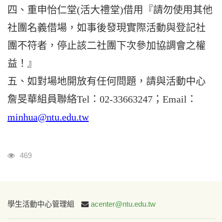
四、重申怡仁堂(活大禮堂)借用『請勿使用其他
社團名義借場，如事後發現實際活動與登記社
團不符者，停止該二社團下次參加協調會之權
益！』
五
、如對場地開放有任何問題，請與活動中心
詹旻華組員聯絡Tel：02-33663247；Email：
minhua@ntu.edu.tw
瀏覽人次
469
:::
學生活動中心管理組
acenter@ntu.edu.tw