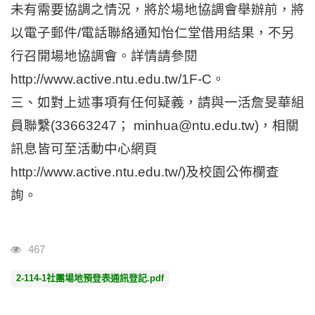
未有需要協調之情況，將於場地協調會舉辦前，將
以電子郵件/電話聯絡通知怡仁堂借用結果，不另
行召開場地協調會。詳情請參閱
http://www.active.ntu.edu.tw/1F-C。
三、如對上述事項有任何疑義，請與一活詹旻華組
員聯繫(33663247； minhua@ntu.edu.tw)，相關
訊息皆可至活動中心網頁
http://www.active.ntu.edu.tw/)及校園公佈欄查
詢。
瀏覽人次
467
2-114-1社團場地預登表通訊登記.pdf