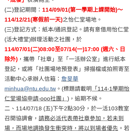
(
二)登記期間：
114/09/01(
第一學期上課開始)～
114/12/21(寒假前一天)
之怡仁堂場地。
(
三)登記方式：紙本/通訊登記。請有意借用怡仁堂
(活大禮堂)辦理活動之社團，於
114/07/01(
二)08:00至07/14(一)17:00 (週六、日
除外)
，攜帶「社章」至「一活辦公室」進行紙本
登記，或將「社團場地預登表」掃描檔或拍照寄至
活動中心承辦人信箱：
詹旻華
minhua@ntu.edu.tw
。(標題請載明
「114-1學期怡
仁堂場協申請-ooo社團」
)，逾期不候。
二、114/07/18 (五)下午2點30分，於一活103教室
召開協調會，
請務必派代表帶社章參加，若未到
場，而場地調換發生衝突時，將以到場者優先
。若