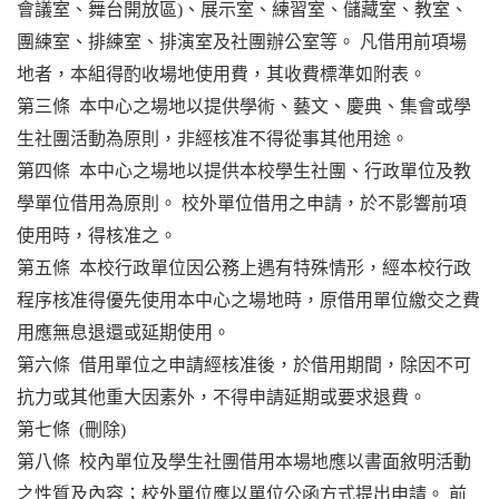
會議室、舞台開放區)、展示室、練習室、儲藏室、教室、
團練室、排練室、排演室及社團辦公室等。
凡借用前項場
地者，本組得酌收場地使用費，其收費標準如附表。
第三條 本中心之場地以提供學術、藝文、慶典、集會或學
生社團活動為原則，非經核准不得從事其他用途。
第四條 本中心之場地以提供本校學生社團、行政單位及教
學單位借用為原則。
校外單位借用之申請，於不影響前項
使用時，得核准之。
第五條 本校行政單位因公務上遇有特殊情形，經本校行政
程序核准得優先使用本中心之場地時，原借用單位繳交之費
用應無息退還或延期使用。
第六條 借用單位之申請經核准後，於借用期間，除因不可
抗力或其他重大因素外，不得申請延期或要求退費。
第七條 (刪除)
第八條 校內單位及學生社團借用本場地應以書面敘明活動
之性質及內容；校外單位應以單位公函方式提出申請。
前