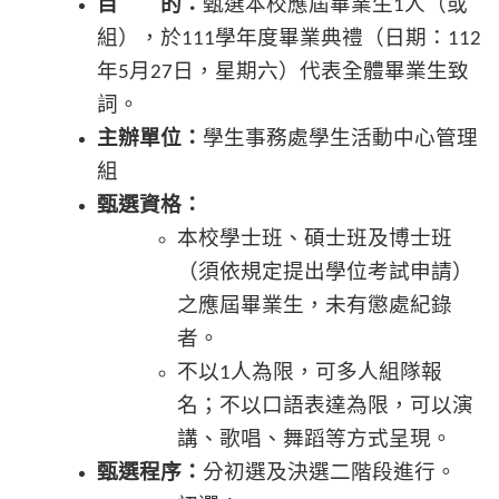
目 的：
甄選本校應屆畢業生
人（或
1
組），於
學年度畢業典禮（日期：
111
112
年
月
日，星期六）代表全體畢業生致
5
27
詞。
主辦單位：
學生事務處學生活動中心管理
組
甄選資格：
本校學士班、碩士班及博士班
（須依規定提出學位考試申請）
之應屆畢業生，未有懲處紀錄
者。
不以
人為限，可多人組隊報
1
名；不以口語表達為限，可以演
講、歌唱、舞蹈等方式呈現。
甄選程序：
分初選及決選二階段進行。