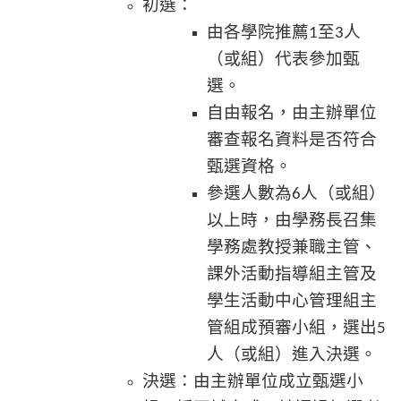
初選：
由各學院推薦
至
人
1
3
（或組）代表參加甄
選。
自由報名，由主辦單位
審查報名資料是否符合
甄選資格。
參選人數為
人（或組）
6
以上時，由學務長召集
學務處教授兼職主管、
課外活動指導組主管及
學生活動中心管理組主
管組成預審小組，選出
5
人（或組）進入決選。
決選：由主辦單位成立甄選小