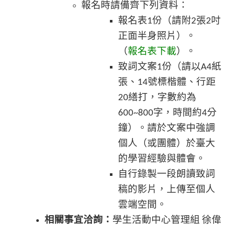
報名時請備齊下列資料：
報名表
份（請附
張
吋
1
2
2
正面半身照片）。
（
報名表下載
）。
致詞文案
份（請以
紙
1
A4
張、
號標楷體、行距
14
繕打，字數約為
20
字，時間約
分
600~800
4
鐘）。請於文案中強調
個人（或團體）於臺大
的學習經驗與體會。
自行錄製一段朗讀致詞
稿的影片，上傳至個人
雲端空間。
相關事宜洽詢：
學生活動中心管理組
徐偉