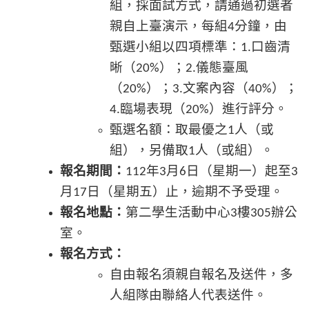
組，採面試方式，請通過初選者
親自上臺演示，每組
分鐘，由
4
甄選小組以四項標準：
口齒清
1.
晰（
）；
儀態臺風
20%
2.
（
）；
文案內容（
）；
20%
3.
40%
臨場表現（
）進行評分。
4.
20%
甄選名額：取最優之
人（或
1
組），另備取
人（或組）。
1
報名期間：
年
月
日（星期一）起至
112
3
6
3
月
日（星期五）止，逾期不予受理。
17
報名地點：
第二學生活動中心
樓
辦公
3
305
室。
報名方式：
自由報名須親自報名及送件，多
人組隊由聯絡人代表送件。