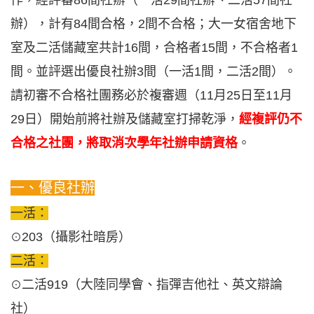
作，經評審86間社辦（一活29間社辦、二活57間社
辦），計有84間合格，2間不合格；大一女宿舍地下
室及二活儲藏室共計16間，合格者15間，不合格者1
間。並評選出優良社辦3間（一活1間，二活2間）。
請初審不合格社團務必於複審週（11月25日至11月
29日）開始前將社辦及儲藏室打掃乾淨，
經複評仍不
合格之社團，將取消次學年社辦申請資格
。
一、優良社辦
一活：
203
（攝影社暗房）
⊙
二活：
二活919（大陸同學會、指彈吉他社、英文辯論
⊙
社）