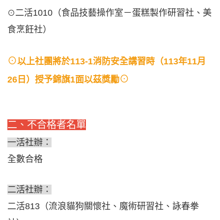
二活1010（食品技藝操作室－蛋糕製作研習社、美
⊙
食烹飪社）
⊙
以上社團將於113-1消防安全講習時（113年11月
⊙
26日）授予錦旗1面以茲獎勵
二、不合格者名單
一活社辦：
全數合格
二活社辦：
二活813（流浪貓狗關懷社、魔術研習社、詠春拳