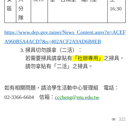
區
分
16:30
隊
https://www.dep.gov.taipei/News_Content.aspx?n=ACEF
A960B5A4ACD7&s=402ACF2A9AD6B8EB
掃具切勿誤拿（二活）：
若需要掃具請拿貼有
「社辦專用」
之掃具，
請勿拿貼有「二活」之掃具。
如有相關問題，請洽學生活動中心管理組 電話：
02-3366-6604 信箱：
cccheng@ntu.edu.tw
瀏覽
322