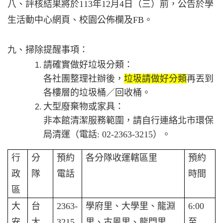
八、評核結果將於113年12月4日（三）前，公告於學
生活動中心網頁、校園公佈欄及FB。
九、掃除提醒事項：
請確實做好垃圾分類：
各社團整理社辦後，
垃圾請做好分類
再丟到
各樓層的垃圾桶／回收桶。
大型廢棄物或家具：
非本館清潔服務範圍，請自行連絡北市環保
局清運（電話: 02-2363-3215）。
行
分
預約
各分隊收運轄區里
預約
政
隊
電話
時間
區
大
台
2363-
學府里、大學里、龍淵
6:00
安
大
3215
里、古風里、龍門里
至