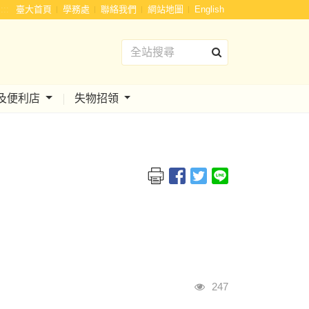
:::
臺大首頁
學務處
聯絡我們
網站地圖
English
及便利店
失物招領
瀏覽人次
247