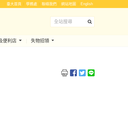
:::
臺大首頁
學務處
聯絡我們
網站地圖
English
及便利店
失物招領