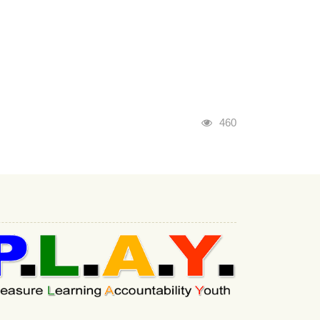
瀏覽人次
460
:::