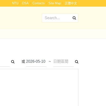
:::
NTU
OSA
Contacts
Site Map
正體中文
或
~