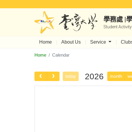
學務處 
Student Activit
Home
About Us
Service
Club
Home
Calendar
2026
today
month
w