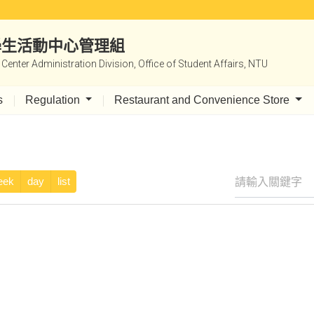
|學生活動中心管理組
y Center Administration Division, Office of Student Affairs, NTU
s
Regulation
Restaurant and Convenience Store
eek
day
list