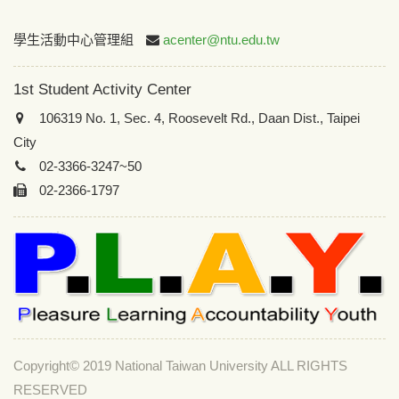
:::
學生活動中心管理組
acenter@ntu.edu.tw
1st Student Activity Center
106319 No. 1, Sec. 4, Roosevelt Rd., Daan Dist., Taipei
City
02-3366-3247~50
02-2366-1797
Copyright© 2019 National Taiwan University ALL RIGHTS
RESERVED