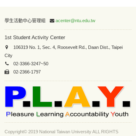
:::
學生活動中心管理組
acenter@ntu.edu.tw
1st Student Activity Center
106319 No. 1, Sec. 4, Roosevelt Rd., Daan Dist., Taipei
City
02-3366-3247~50
02-2366-1797
Copyright© 2019 National Taiwan University ALL RIGHTS