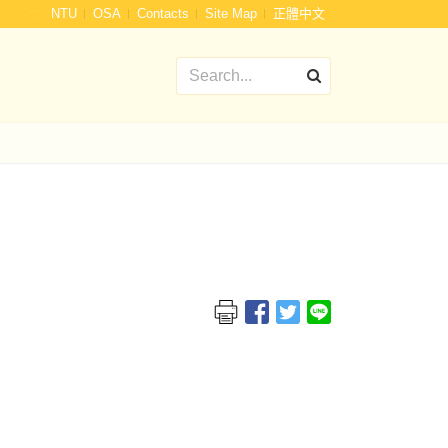
:::
NTU
OSA
Contacts
Site Map
正體中文