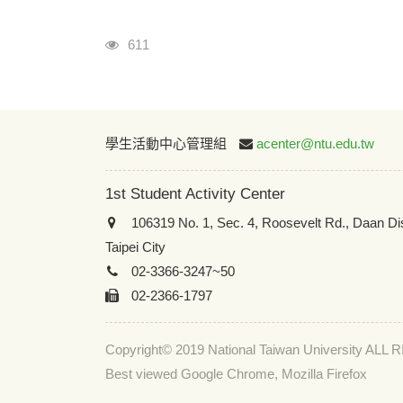
Visits
611
學生活動中心管理組
acenter@ntu.edu.tw
1st Student Activity Center
106319 No. 1, Sec. 4, Roosevelt Rd., Daan Dis
Taipei City
02-3366-3247~50
02-2366-1797
Copyright© 2019 National Taiwan University A
Best viewed Google Chrome, Mozilla Firefox