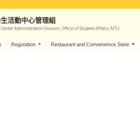
|學生活動中心管理組
y Center Administration Division, Office of Student Affairs, NTU
s
Regulation
Restaurant and Convenience Store