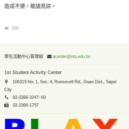
造成不便，敬請見諒。
Visits
204
:::
學生活動中心管理組
acenter@ntu.edu.tw
1st Student Activity Center
106319 No. 1, Sec. 4, Roosevelt Rd., Daan Dist., Taipei
City
02-3366-3247~50
02-2366-1797