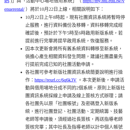
ies
)
」與「活動中心場地借用系統」（
https://my.ntu.edu.tw/v
enuerental/
）將於10月22日上線，相關說明如下：
10
月22日上午8時起，現有社團資訊系統將暫時停
止服務，進行資料備份及移轉，資料移轉完成經
確認後，預計於下午5時至6時啟用新版系統，若
提前進行完畢將提早啟用系統，恢復服務。
因本次更新會將所有舊系統資料轉移至新系統，
倘擔心產生相關資料發生問題，建議社團盡量先
行提前完成已知的社團活動申請。
各社團可參考新版社團資訊系統簡要說明進行操
作：
https://reurl.cc/6q6k3V
。本次更新後，申請活
動與借用場地分成不同的2個系統，原則上新版社
團資訊系統採線上申請及線上簽核方式辦理；請
各社團先以原「社團帳號」及密碼登入新版系
統，進行社團登記、社團活動、定期統籌、技藝
老師等申請後，須經過社長簽核，再送指導老師
簽核完畢；其中社長及指導老師以計中個人帳號