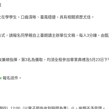
組
之在學學生，口齒清晰、臺風穩健，具有相關資歷尤佳。
，請報名同學親自上臺朗讀主辦單位文稿，每人3分鐘，由甄
總指揮，第3名為備取，均須全程參加畢業典禮及5月23日下午
w
報名送件。
。
星期四）12:00（以電子郵件收到時間為準）止，逾期不予受理。