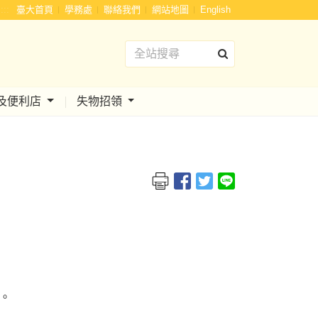
:::
臺大首頁
學務處
聯絡我們
網站地圖
English
及便利店
失物招領
儀。