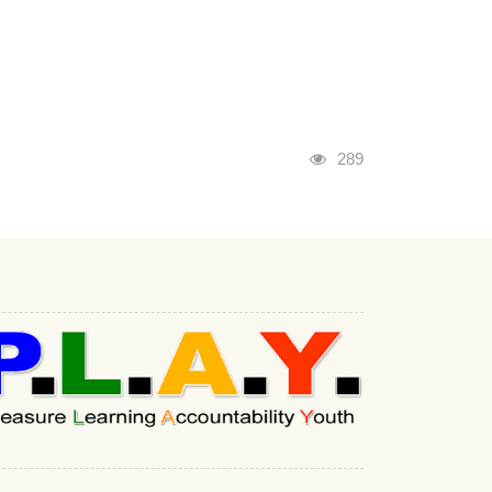
瀏覽人次
289
:::