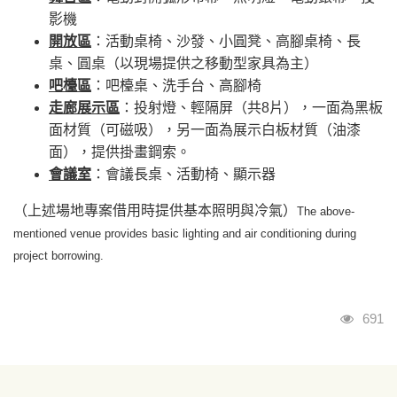
影機
開放區
：活動桌椅、沙發、小圓凳、高腳桌椅、長
桌、圓桌（以現場提供之移動型家具為主）
吧檯區
：吧檯桌、洗手台、高腳椅
走廊展示區
：投射燈、輕隔屏（共8片），一面為黑板
面材質（可磁吸），另一面為展示白板材質（油漆
面），提供掛畫鋼索。
會議室
：會議長桌、活動椅、顯示器
（上述場地專案借用時提供基本照明與冷氣）
The above-
mentioned venue provides basic lighting and air conditioning during
project borrowing.
瀏覽
691