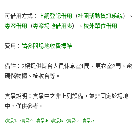
可借用方式：
上網登記借用
（
社團活動資訊系統
）、
專案借用
（
專案場地借用表
）、
校外單位借用
費用：
請參閱場地收費標準
備註：
2樓提供舞台人員休息室1間、更衣室2間、密
碼儲物櫃、梳妝台等。
實景說明：實景中之非上列設備，並非固定於場地
中，僅供參考。
‹實景1›
‹實景2›
‹實景3›
‹實景5›
‹實景6›
‹實景7›